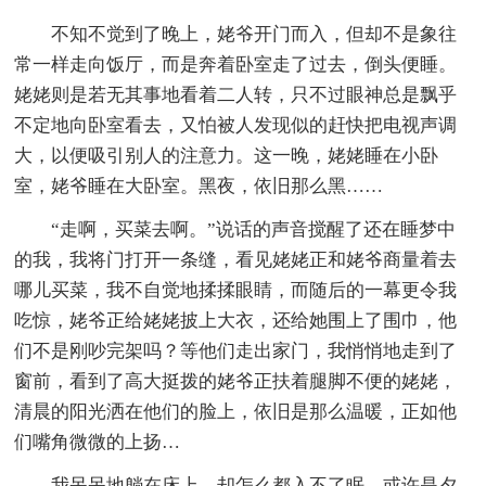
不知不觉到了晚上，姥爷开门而入，但却不是象往
常一样走向饭厅，而是奔着卧室走了过去，倒头便睡。
姥姥则是若无其事地看着二人转，只不过眼神总是飘乎
不定地向卧室看去，又怕被人发现似的赶快把电视声调
大，以便吸引别人的注意力。这一晚，姥姥睡在小卧
室，姥爷睡在大卧室。黑夜，依旧那么黑……
“走啊，买菜去啊。”说话的声音搅醒了还在睡梦中
的我，我将门打开一条缝，看见姥姥正和姥爷商量着去
哪儿买菜，我不自觉地揉揉眼睛，而随后的一幕更令我
吃惊，姥爷正给姥姥披上大衣，还给她围上了围巾，他
们不是刚吵完架吗？等他们走出家门，我悄悄地走到了
窗前，看到了高大挺拨的姥爷正扶着腿脚不便的姥姥，
清晨的阳光洒在他们的脸上，依旧是那么温暖，正如他
们嘴角微微的上扬…
我呆呆地躺在床上，却怎么都入不了眠，或许是夕