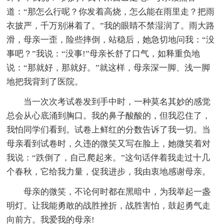
道：“那怎么行呢？你发着高烧，怎么能在雨里走？把雨
衣披严，千万别淋着了。”我的眼睛不禁湿润了。雨大路
滑，母亲一歪，险些摔倒，站稳后，她急切地问我：“没
事吧？”我说：“没事!”母亲长舒了口气，如释重负地
说：“那就好，那就好。”就这样，母亲深一脚、浅一脚
地把我背到了医院。
当一次次考试卷发到手中时，一种莫名其妙的感觉
总会从心底涌到胸口。我的鼻子酸酸的，但我忍住了，
我怕同学们看到。试卷上鲜红的分数告诉了我一切。当
母亲看到试卷时，久违的微笑又写在脸上，她微笑着对
我说：“跌倒了，自己爬起来。”这句话伴着我走过十几
个春秋，它给我力量，促我进步，我由衷地感谢母亲。
母亲的微笑，不论何时都在黑暗中，为我举起一盏
明灯。让我能勇敢的战胜挫折，战胜害怕，鼓起勇气走
向前方。我爱我的母亲!