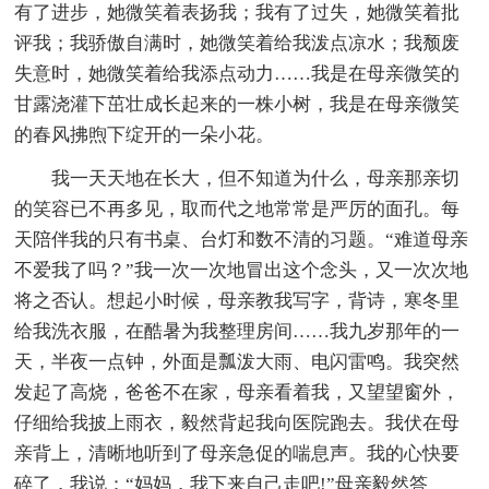
有了进步，她微笑着表扬我；我有了过失，她微笑着批
评我；我骄傲自满时，她微笑着给我泼点凉水；我颓废
失意时，她微笑着给我添点动力……我是在母亲微笑的
甘露浇灌下茁壮成长起来的一株小树，我是在母亲微笑
的春风拂煦下绽开的一朵小花。
我一天天地在长大，但不知道为什么，母亲那亲切
的笑容已不再多见，取而代之地常常是严厉的面孔。每
天陪伴我的只有书桌、台灯和数不清的习题。“难道母亲
不爱我了吗？”我一次一次地冒出这个念头，又一次次地
将之否认。想起小时候，母亲教我写字，背诗，寒冬里
给我洗衣服，在酷暑为我整理房间……我九岁那年的一
天，半夜一点钟，外面是瓢泼大雨、电闪雷鸣。我突然
发起了高烧，爸爸不在家，母亲看着我，又望望窗外，
仔细给我披上雨衣，毅然背起我向医院跑去。我伏在母
亲背上，清晰地听到了母亲急促的喘息声。我的心快要
碎了，我说：“妈妈，我下来自己走吧!”母亲毅然答