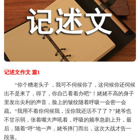
记述文作文 篇1
“你个糟老头子 ，我可不伺候你了，这伺候你还伺候
出不是来了，得了，你自己看着办吧”！姥姥不高的身子
里发出尖利的声音，脸上的皱纹随着呼吸一会密一会
疏。“我用不着你伺候我，没你我还活不了了？”姥爷也
不甘示弱，张着嘴大声吼着，呼吸的频率急剧上升，最
后，随着“呼”地一声，姥爷摔门而出，这次大战才告一
段落。