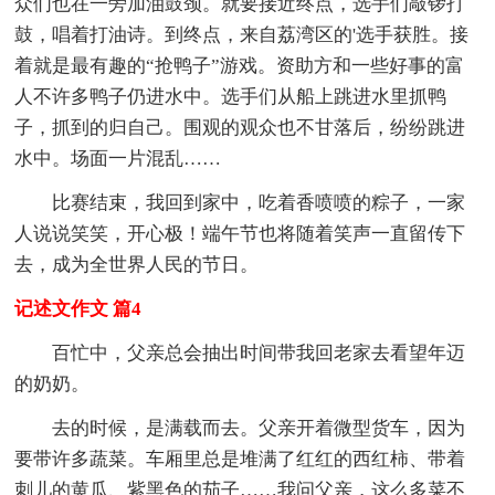
众们也在一旁加油鼓颈。就要接近终点，选手们敲锣打
鼓，唱着打油诗。到终点，来自荔湾区的'选手获胜。接
着就是最有趣的“抢鸭子”游戏。资助方和一些好事的富
人不许多鸭子仍进水中。选手们从船上跳进水里抓鸭
子，抓到的归自己。围观的观众也不甘落后，纷纷跳进
水中。场面一片混乱……
比赛结束，我回到家中，吃着香喷喷的粽子，一家
人说说笑笑，开心极！端午节也将随着笑声一直留传下
去，成为全世界人民的节日。
记述文作文 篇4
百忙中，父亲总会抽出时间带我回老家去看望年迈
的奶奶。
去的时候，是满载而去。父亲开着微型货车，因为
要带许多蔬菜。车厢里总是堆满了红红的西红柿、带着
刺儿的黄瓜、紫黑色的茄子……我问父亲，这么多菜不