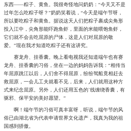
东西——粽子、黄鱼。我很奇怪地问奶奶：“今天又不是
过年怎么吃粽子呀？”奶奶笑着说，“今天是端午节呀，
所以要吃粽子和黄鱼。据说这天人们把粽子裹成尖角形
投入江中，尖角形能吓跑鱼虾，里面的米能喂饱鱼虾，
它们就不会去吃屈原的尸体，这是人们对屈原的敬
爱。”现在我才知道吃粽子还有这讲究。
赛龙舟、挂香囊。晚上看电视我还知道端午也有赛
龙舟、挂香囊的习俗，坐在一边的妈妈告诉我：“相传当
年屈原跳江以后，人们舍不得屈原，纷纷驾船竟相赶去
救屈原，一会儿工夫就看不见，后来，人们就用这种方
式来纪念屈原。另外，人们还用五色的`线缠绕香囊，有
驱邪、保平安的美好愿望。”
啊！端午节的习俗可真丰富呀，听说，端午节的风
俗已由湖北省为代表申请世界文化遗产，我真为我的祖
国感到骄傲。