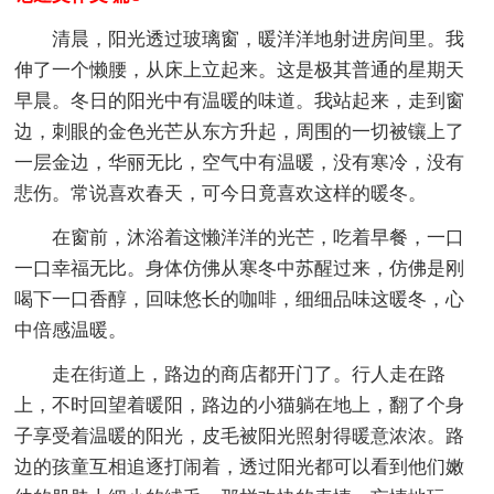
清晨，阳光透过玻璃窗，暖洋洋地射进房间里。我
伸了一个懒腰，从床上立起来。这是极其普通的星期天
早晨。冬日的阳光中有温暖的味道。我站起来，走到窗
边，刺眼的金色光芒从东方升起，周围的一切被镶上了
一层金边，华丽无比，空气中有温暖，没有寒冷，没有
悲伤。常说喜欢春天，可今日竟喜欢这样的暖冬。
在窗前，沐浴着这懒洋洋的光芒，吃着早餐，一口
一口幸福无比。身体仿佛从寒冬中苏醒过来，仿佛是刚
喝下一口香醇，回味悠长的咖啡，细细品味这暖冬，心
中倍感温暖。
走在街道上，路边的商店都开门了。行人走在路
上，不时回望着暖阳，路边的小猫躺在地上，翻了个身
子享受着温暖的阳光，皮毛被阳光照射得暖意浓浓。路
边的孩童互相追逐打闹着，透过阳光都可以看到他们嫩