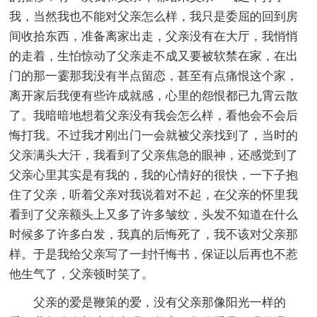
我，当然我也不能对父亲怎么样，我只是委屈的回到房
间收拾东西，准备离家出走，父亲没有在大厅，我悄悄
的走着，生怕惊动了父亲走不成又要被软禁在家，在出
门的那一霎那我没有半点留恋，甚至有点痛恨这个家，
离开家后我便有些许成就感，心里的怨恨都已九霄云散
了。我暗暗地想着父亲没有我会怎么样，看他会不会后
悔打我。不过我才刚出门一会就被父亲找到了，当时的
父亲满头大汗，我看到了父亲焦急的眼神，还感觉到了
父亲心里其实是有我的，我的心情好的很快，一下子抱
住了父亲，听着父亲对我说着对不起，在父亲的怀里我
看到了父亲额头上又多了许多皱纹，头发不知道在什么
时候多了许多白发，我真的后悔死了，我不该对父亲那
样。于是我给父亲写了一封忏悔书，保证以后再也不惹
他生气了，父亲顿时笑了。
父亲的爱是鞭策的爱，没有父亲那像阳光一样的