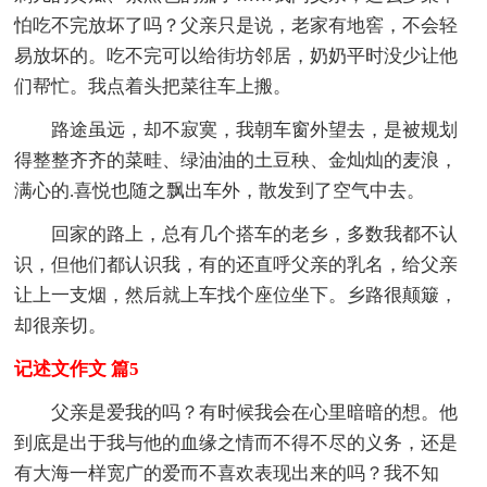
怕吃不完放坏了吗？父亲只是说，老家有地窖，不会轻
易放坏的。吃不完可以给街坊邻居，奶奶平时没少让他
们帮忙。我点着头把菜往车上搬。
路途虽远，却不寂寞，我朝车窗外望去，是被规划
得整整齐齐的菜畦、绿油油的土豆秧、金灿灿的麦浪，
满心的.喜悦也随之飘出车外，散发到了空气中去。
回家的路上，总有几个搭车的老乡，多数我都不认
识，但他们都认识我，有的还直呼父亲的乳名，给父亲
让上一支烟，然后就上车找个座位坐下。乡路很颠簸，
却很亲切。
记述文作文 篇5
父亲是爱我的吗？有时候我会在心里暗暗的想。他
到底是出于我与他的血缘之情而不得不尽的义务，还是
有大海一样宽广的爱而不喜欢表现出来的吗？我不知