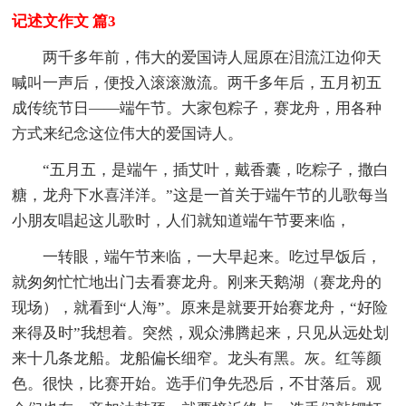
记述文作文 篇3
两千多年前，伟大的爱国诗人屈原在泪流江边仰天
喊叫一声后，便投入滚滚激流。两千多年后，五月初五
成传统节日——端午节。大家包粽子，赛龙舟，用各种
方式来纪念这位伟大的爱国诗人。
“五月五，是端午，插艾叶，戴香囊，吃粽子，撒白
糖，龙舟下水喜洋洋。”这是一首关于端午节的儿歌每当
小朋友唱起这儿歌时，人们就知道端午节要来临，
一转眼，端午节来临，一大早起来。吃过早饭后，
就匆匆忙忙地出门去看赛龙舟。刚来天鹅湖（赛龙舟的
现场），就看到“人海”。原来是就要开始赛龙舟，“好险
来得及时”我想着。突然，观众沸腾起来，只见从远处划
来十几条龙船。龙船偏长细窄。龙头有黑。灰。红等颜
色。很快，比赛开始。选手们争先恐后，不甘落后。观