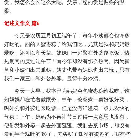
爱，我怎么会长这么大呢。父亲，您的爱是倔强的温
柔。
记述文作文 篇6
今天是农历五月初五端午节，每年小姨都会包许多
好吃的。甜的大蜜枣粽子给我们吃，尤其是我和妈妈最
爱吃。还可以和长辈。妹妹们一起聚在外婆家吃饭，热
热闹闹的度过端午节！而今年却没有那么热闹。因为舅
舅和小姨们出去赚钱，姨丈也带着妹妹也出去玩，只有
我们一家三口和外公外婆。显得十分冷清。
今天一大早，我本已为妈妈会包蜜枣粽给我吃，谁
知妈妈却在忙着做家务。中午，爸爸煮一桌好饭好菜，
叫外公和外婆过来吃饭，但是没有洋溢着一点儿欢快的
气氛！下午，妈妈为不再让节日过得一点意思也没有，
便带我和外婆一起去外面逛逛。我们去菜市场，却没有
看到半个粽叶的'影子，去买粽子却没有蜜枣的，我有些