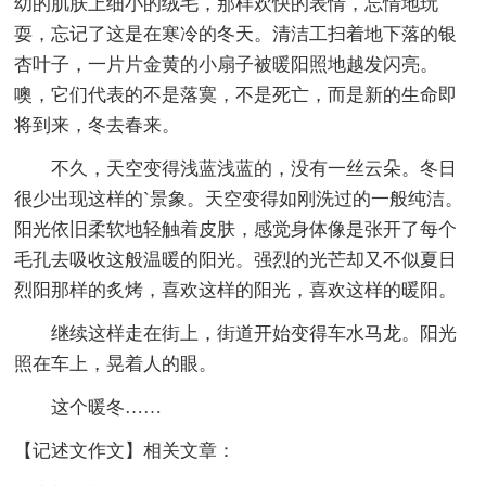
幼的肌肤上细小的绒毛，那样欢快的表情，忘情地玩
耍，忘记了这是在寒冷的冬天。清洁工扫着地下落的银
杏叶子，一片片金黄的小扇子被暖阳照地越发闪亮。
噢，它们代表的不是落寞，不是死亡，而是新的生命即
将到来，冬去春来。
不久，天空变得浅蓝浅蓝的，没有一丝云朵。冬日
很少出现这样的`景象。天空变得如刚洗过的一般纯洁。
阳光依旧柔软地轻触着皮肤，感觉身体像是张开了每个
毛孔去吸收这般温暖的阳光。强烈的光芒却又不似夏日
烈阳那样的炙烤，喜欢这样的阳光，喜欢这样的暖阳。
继续这样走在街上，街道开始变得车水马龙。阳光
照在车上，晃着人的眼。
这个暖冬……
【记述文作文】相关文章：