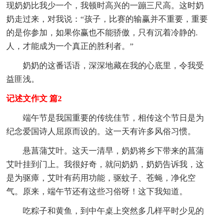
现奶奶比我少一个，我顿时高兴的一蹦三尺高。这时奶
奶走过来，对我说：“孩子，比赛的输赢并不重要，重要
的是你参加，如果你赢也不能骄傲，只有沉着冷静的.
人，才能成为一个真正的胜利者。”
奶奶的这番话语，深深地藏在我的心底里，令我受
益匪浅。
记述文作文 篇2
端午节是我国重要的传统佳节，相传这个节日是为
纪念爱国诗人屈原而设的。这一天有许多风俗习惯。
悬菖蒲艾叶。这天一清早，奶奶将乡下带来的菖蒲
艾叶挂到门上。我很好奇，就问奶奶，奶奶告诉我，这
是为驱瘴，艾叶有药用功能，驱蚊子、苍蝇，净化空
气。原来，端午节还有这些习俗呀！这下我知道。
吃粽子和黄鱼，到中午桌上突然多几样平时少见的