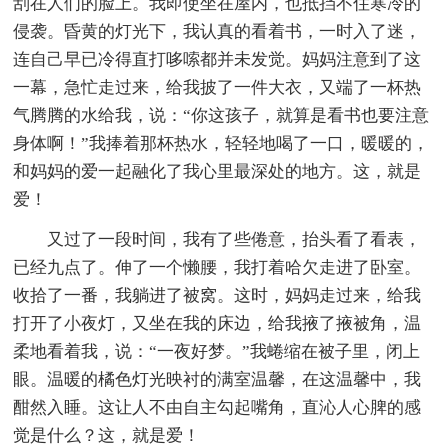
刮在人们的脸上。我即使坐在屋内，也抵挡不住寒冷的
侵袭。昏黄的灯光下，我认真的看着书，一时入了迷，
连自己早已冷得直打哆嗦都并未发觉。妈妈注意到了这
一幕，急忙走过来，给我披了一件大衣，又端了一杯热
气腾腾的水给我，说：“你这孩子，就算是看书也要注意
身体啊！”我捧着那杯热水，轻轻地喝了一口，暖暖的，
和妈妈的爱一起融化了我心里最深处的地方。这，就是
爱！
又过了一段时间，我有了些倦意，抬头看了看表，
已经九点了。伸了一个懒腰，我打着哈欠走进了卧室。
收拾了一番，我躺进了被窝。这时，妈妈走过来，给我
打开了小夜灯，又坐在我的床边，给我掖了掖被角，温
柔地看着我，说：“一夜好梦。”我蜷缩在被子里，闭上
眼。温暖的橘色灯光映衬的满室温馨，在这温馨中，我
酣然入睡。这让人不由自主勾起嘴角，直沁人心脾的感
觉是什么？这，就是爱！