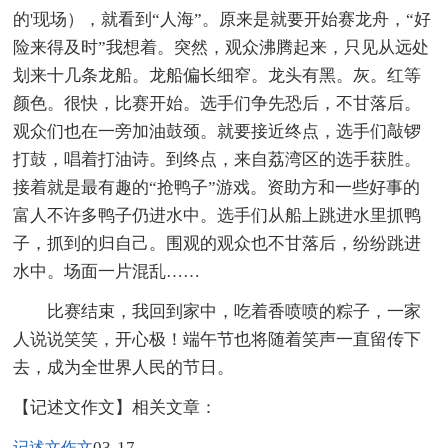
的'现场），就看到“人海”。原来是就要开始赛龙舟，“好
险来得及时”我想着。突然，观众沸腾起来，只见从远处
划来十几条龙船。龙船偏长细窄。龙头有黑。灰。红等
颜色。很快，比赛开始。选手们争先恐后，不甘落后。
观众们也在一旁加油鼓颈。就要接近终点，选手们敲锣
打鼓，唱着打油诗。到终点，来自荔湾区的选手获胜。
接着就是最有趣的“抢鸭子”游戏。资助方和一些好事的
富人不许多鸭子仍进水中。选手们从船上跳进水里抓鸭
子，抓到的归自己。围观的观众也不甘落后，纷纷跳进
水中。场面一片混乱……
比赛结束，我回到家中，吃着香喷喷的粽子，一家
人说说笑笑，开心极！端午节也将随着笑声一直留传下
去，成为全世界人民的节日。
【记述文作文】相关文章：
03-17
记述文作文