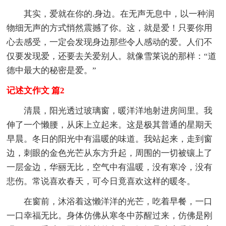
其实，爱就在你的.身边。在无声无息中，以一种润
物细无声的方式悄然震撼了你。这，就是爱！只要你用
心去感受，一定会发现身边那些令人感动的爱。人们不
仅要发现爱，还要去关爱别人。就像雪莱说的那样：“道
德中最大的秘密是爱。”
记述文作文 篇2
清晨，阳光透过玻璃窗，暖洋洋地射进房间里。我
伸了一个懒腰，从床上立起来。这是极其普通的星期天
早晨。冬日的阳光中有温暖的味道。我站起来，走到窗
边，刺眼的金色光芒从东方升起，周围的一切被镶上了
一层金边，华丽无比，空气中有温暖，没有寒冷，没有
悲伤。常说喜欢春天，可今日竟喜欢这样的暖冬。
在窗前，沐浴着这懒洋洋的光芒，吃着早餐，一口
一口幸福无比。身体仿佛从寒冬中苏醒过来，仿佛是刚