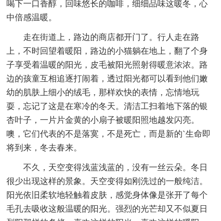
喝下一口香醇，回味悠长的咖啡，细细品味这暖冬，心
中倍感温暖。
走在街道上，路边的商店都开门了。行人走在路
上，不时回望着暖阳，路边的小猫躺在地上，翻了个身
子享受着温暖的阳光，皮毛被阳光照射得暖意浓浓。路
边的孩童互相追逐打闹着，透过阳光都可以看到他们嫩
幼的肌肤上细小的绒毛，那样欢快的表情，忘情地玩
耍，忘记了这是在寒冷的冬天。清洁工扫着地下落的银
杏叶子，一片片金黄的小扇子被暖阳照地越发闪亮。
噢，它们代表的不是落寞，不是死亡，而是新的`生命即
将到来，冬去春来。
不久，天空变得浅蓝浅蓝的，没有一丝云朵。冬日
很少出现这样的景象。天空变得如刚洗过的一般纯洁。
阳光依旧柔软地轻触着皮肤，感觉身体像是张开了每个
毛孔去吸收这般温暖的阳光。强烈的光芒却又不似夏日