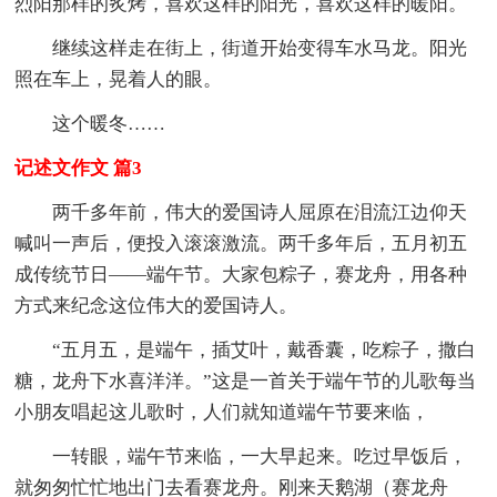
烈阳那样的炙烤，喜欢这样的阳光，喜欢这样的暖阳。
继续这样走在街上，街道开始变得车水马龙。阳光
照在车上，晃着人的眼。
这个暖冬……
记述文作文 篇3
两千多年前，伟大的爱国诗人屈原在泪流江边仰天
喊叫一声后，便投入滚滚激流。两千多年后，五月初五
成传统节日——端午节。大家包粽子，赛龙舟，用各种
方式来纪念这位伟大的爱国诗人。
“五月五，是端午，插艾叶，戴香囊，吃粽子，撒白
糖，龙舟下水喜洋洋。”这是一首关于端午节的儿歌每当
小朋友唱起这儿歌时，人们就知道端午节要来临，
一转眼，端午节来临，一大早起来。吃过早饭后，
就匆匆忙忙地出门去看赛龙舟。刚来天鹅湖（赛龙舟