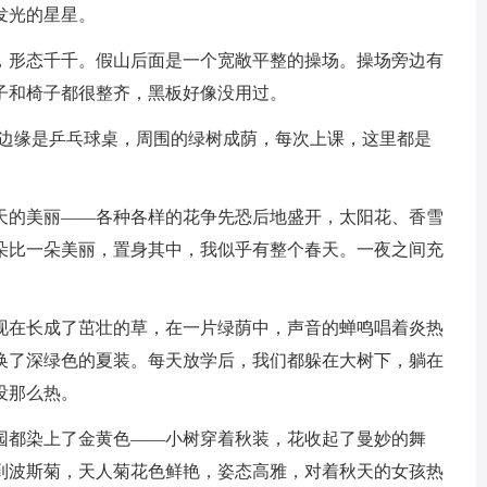
发光的星星。
形态千千。假山后面是一个宽敞平整的操场。操场旁边有
子和椅子都很整齐，黑板好像没用过。
边缘是乒乓球桌，周围的绿树成荫，每次上课，这里都是
的美丽——各种各样的花争先恐后地盛开，太阳花、香雪
朵比一朵美丽，置身其中，我似乎有整个春天。一夜之间充
在长成了茁壮的草，在一片绿荫中，声音的蝉鸣唱着炎热
换了深绿色的夏装。每天放学后，我们都躲在大树下，躺在
没那么热。
都染上了金黄色——小树穿着秋装，花收起了曼妙的舞
到波斯菊，天人菊花色鲜艳，姿态高雅，对着秋天的女孩热