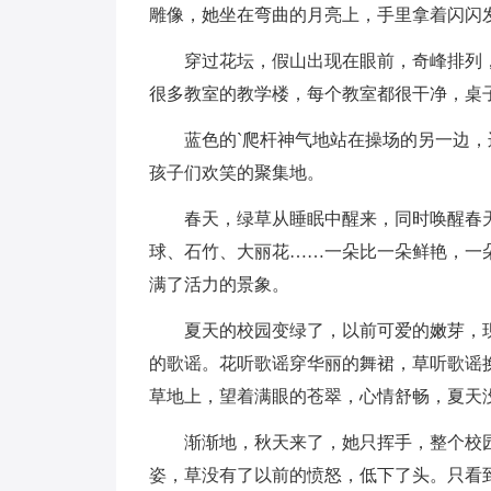
雕像，她坐在弯曲的月亮上，手里拿着闪闪
穿过花坛，假山出现在眼前，奇峰排列，
很多教室的教学楼，每个教室都很干净，桌
蓝色的`爬杆神气地站在操场的另一边，
孩子们欢笑的聚集地。
春天，绿草从睡眠中醒来，同时唤醒春天
球、石竹、大丽花……一朵比一朵鲜艳，一
满了活力的景象。
夏天的校园变绿了，以前可爱的嫩芽，现
的歌谣。花听歌谣穿华丽的舞裙，草听歌谣
草地上，望着满眼的苍翠，心情舒畅，夏天
渐渐地，秋天来了，她只挥手，整个校园
姿，草没有了以前的愤怒，低下了头。只看