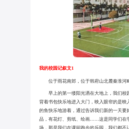
我的校园记叙文1
位于雨花南郊，位于韩府山北麓秦淮河畔“
早上的第一缕阳光洒在大地上，我们校园
背着书包快乐地进入大门，映入眼帘的是映
的鱼快乐地游着，通过告诉我们新的一天要
品，有花灯、剪纸、绘画……这是同学们在
场，那是我们在课间跑步的乐园，我们都不