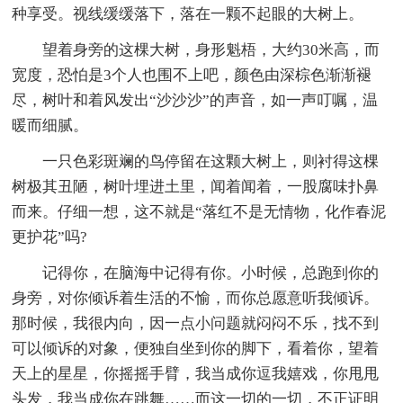
种享受。视线缓缓落下，落在一颗不起眼的大树上。
望着身旁的这棵大树，身形魁梧，大约30米高，而
宽度，恐怕是3个人也围不上吧，颜色由深棕色渐渐褪
尽，树叶和着风发出“沙沙沙”的声音，如一声叮嘱，温
暖而细腻。
一只色彩斑斓的鸟停留在这颗大树上，则衬得这棵
树极其丑陋，树叶埋进土里，闻着闻着，一股腐味扑鼻
而来。仔细一想，这不就是“落红不是无情物，化作春泥
更护花”吗?
记得你，在脑海中记得有你。小时候，总跑到你的
身旁，对你倾诉着生活的不愉，而你总愿意听我倾诉。
那时候，我很内向，因一点小问题就闷闷不乐，找不到
可以倾诉的对象，便独自坐到你的脚下，看着你，望着
天上的星星，你摇摇手臂，我当成你逗我嬉戏，你甩甩
头发，我当成你在跳舞……而这一切的一切，不正证明