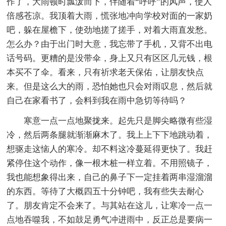
作了，大雨顿时瓢泼而下，伴随着“呼呼”的风声，使人
倍感苍凉。我顶着大雨，慌张地冲向学校对面的一家奶
吧，躲在屋檐下，使劲地搓了搓手，对着大雨直发愁。
怎么办？由于出门时大意，我忘带了手机，又背不出电
话号码。更糟的是没带伞，身上又只有区区几元钱，根
本买不了伞。看来，只有祈求老天保佑，让朋友快点
来。但是这么大的雨，恐怕她也只会对雨叹息，然后就
自己在家看书了，会料到我在雨中急切等待吗？
寒意一点一点地聚拢来。起先只是脚尖略微有些湿
冷，然后两条腿就渐渐麻木了。我上上下下地跳动着，
想驱走这恼人的寒冷。却不料这冷蔓延得更快了。我赶
紧停住这个动作，像一根木桩一样立着。不用照镜子，
我也能想象得出来，自己的鼻子下一定挂着两串湿溜溜
的东西。等待了大概四五十分钟吧，我有些失去耐心
了。朋友肯定不会来了。与其站在这儿，让寒冷一点一
点地吞噬我，不如鼓足勇气冲进雨中，反正总是要病一