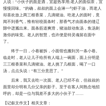
人说：“小伙子的面是酒，宜趁热享用;老人的面似茶，宜
慢慢回味。”的确，叔叔的面上会淋一勺虾子油，而老人
却喜欢放上两三根香菜，几滴猪油。吃老人的面时，竟
闻不到香气，惟有轻咬面条时，那香气才由面条的缝辽
隙中迸溅出来。面条筋道爽滑，猪油鼓动鱼汤，鱼汤刺
激你的味觉。老人的智慧，也许便是特灵魂留在面中
了。
终于一日，小巷被拆，小面馆也搬到另一条小巷。
临走时，老人让儿子给所有人端上一碗面，面上分明是
三三根香菜和几滴猪油。老人挑了几根面，喝了一口
汤，点点头说：“有三分意思了。”
后来，我又去吃一次面。老人已经不在，但叔叔的
面里却分明有几分父亲的影子。至于在客人间熟念地招
呼的，却是一位与我差不多大的小伙子了……
【记叙文作文】相关文章：