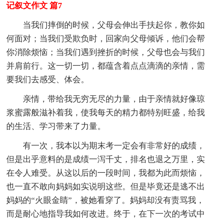
记叙文作文 篇7
当我们摔倒的时候，父母会伸出手扶起你，教你如
何面对；当我们受欺负时，回家向父母倾诉，他们会帮
你消除烦恼；当我们遇到挫折的时候，父母也会与我们
并肩前行。这一切一切，都蕴含着点点滴滴的亲情，需
要我们去感受、体会。
亲情，带给我无穷无尽的力量，由于亲情就好像琼
浆蜜露般滋补着我，使我每天的精力都特别旺盛，给我
的生活、学习带来了力量。
有一次，我本以为期末考一定会有非常好的成绩，
但是出乎意料的是成绩一泻千丈，排名也退之万里，实
在令人难受。从这以后的一段时间，我都为此而烦恼，
也一直不敢向妈妈如实说明这些。但是毕竟还是逃不出
妈妈的“火眼金睛”，被她看穿了。妈妈却没有责骂我，
而是耐心地指导我如何改进。终于，在下一次的考试中