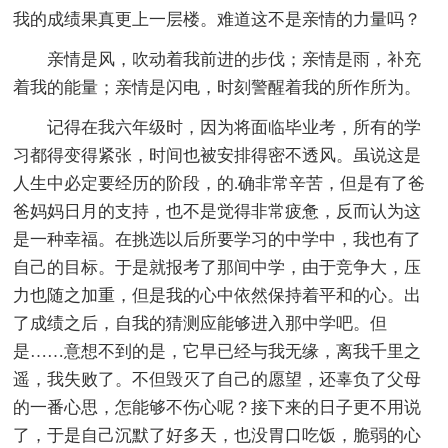
我的成绩果真更上一层楼。难道这不是亲情的力量吗？
亲情是风，吹动着我前进的步伐；亲情是雨，补充
着我的能量；亲情是闪电，时刻警醒着我的所作所为。
记得在我六年级时，因为将面临毕业考，所有的学
习都得变得紧张，时间也被安排得密不透风。虽说这是
人生中必定要经历的阶段，的.确非常辛苦，但是有了爸
爸妈妈日月的支持，也不是觉得非常疲惫，反而认为这
是一种幸福。在挑选以后所要学习的中学中，我也有了
自己的目标。于是就报考了那间中学，由于竞争大，压
力也随之加重，但是我的心中依然保持着平和的心。出
了成绩之后，自我的猜测应能够进入那中学吧。但
是……意想不到的是，它早已经与我无缘，离我千里之
遥，我失败了。不但毁灭了自己的愿望，还辜负了父母
的一番心思，怎能够不伤心呢？接下来的日子更不用说
了，于是自己沉默了好多天，也没胃口吃饭，脆弱的心