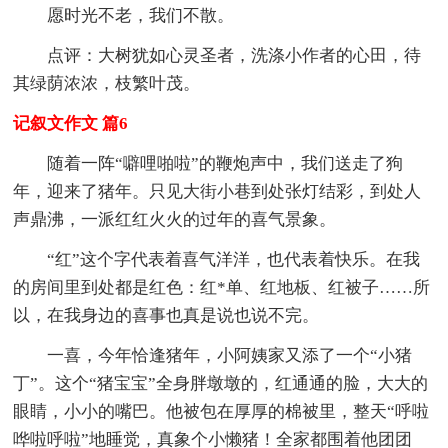
愿时光不老，我们不散。
点评：大树犹如心灵圣者，洗涤小作者的心田，待
其绿荫浓浓，枝繁叶茂。
记叙文作文 篇6
随着一阵“噼哩啪啦”的鞭炮声中，我们送走了狗
年，迎来了猪年。只见大街小巷到处张灯结彩，到处人
声鼎沸，一派红红火火的过年的喜气景象。
“红”这个字代表着喜气洋洋，也代表着快乐。在我
的房间里到处都是红色：红*单、红地板、红被子……所
以，在我身边的喜事也真是说也说不完。
一喜，今年恰逢猪年，小阿姨家又添了一个“小猪
丁”。这个“猪宝宝”全身胖墩墩的，红通通的脸，大大的
眼睛，小小的嘴巴。他被包在厚厚的棉被里，整天“呼啦
哗啦呼啦”地睡觉，真象个小懒猪！全家都围着他团团