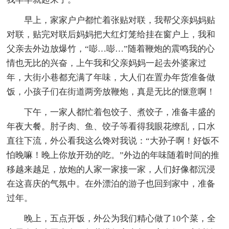
早上，家家户户都忙着张贴对联，我帮父亲妈妈贴
对联，贴完对联后妈妈把大红灯笼给挂在窗户上，我和
父亲去外边放爆竹，“嘭…嘭…”随着鞭炮的震鸣我的心
情也无比的兴奋，上午我和父亲妈妈一起去外婆家过
年，大街小巷都充满了年味，大人们在置办年货准备做
饭，小孩子们在街道两旁放鞭炮，真是无比的惬意啊！
下午，一家人都忙着包饺子、煮饺子，准备丰盛的
年夜大餐。肘子肉、鱼、饺子等看得我眼花缭乱，口水
直往下流，外公看我这么馋对我说：“大孙子啊！好饭不
怕晚嘛！晚上你放开劲的吃。”外边的年味随着时间的推
移越来越足，放炮的人家一家接一家，人们好像都沉浸
在这喜庆的气氛中。在外漂泊的游子也回到家中，准备
过年。
晚上，五点开饭，外公为我们精心做了10个菜，全