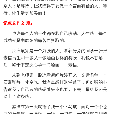
别人；是等待，让我懂得了要做一个言而有信的人。等
待，让生活更加美丽！
记叙文作文 篇2
也许每个人的一生都在和自己较劲。人生路上每个
成功都是由磨练的痛苦而换取的。
我应该算是一个好强的人。看着身旁的同学一张张
素描写生和一张又一张油画获奖的奖状，我也不甘落
后，终于下定决心学一门绘画——素描。
来到老师家一股凉意瞬间弥漫开来，充斥着每一个
石膏和每一寸空气。我有点想打退堂鼓了，但好强的心
告诉我，自己选的路硬着头皮也要走下去。最终我还是
踏上了这条路。
素描在第一天就给了我一个下马威，面对一个个苍
白的石膏体，一画板，一纸，一袋笔，一张凳就是我的