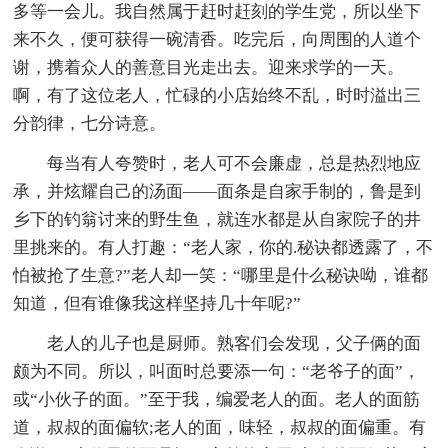
多等一会儿。我自然属于赶时赶刻的学生党，所以坐下
来不久，便可获得一碗清香。吃完后，向周围的人道个
谢，携着众人的善意目光走出去。迎来求学的一天。
啊，有了这位老人，忙碌的小店始终不乱，时时溢出三
分韵律，七分诗意。
每当有人夸赞时，老人可不会廉虚，总是热烈地应
承，并炫耀自己的汤面——面条是自家手制的，鲁是到
乡下的钓翁讨来的野生鱼，就连水都是从自家院子的井
里挑来的。有人打趣：“老人家，你的.秘诀都透露了，不
怕被抢了生意?”老人却一笑：“哪里是什么秘诀呦，谁都
知道，但有谁像我这样坚持几十年呢?”
老人的儿子也是厨师。熟客们会发现，父子俩的面
颇为不同。所以，叫面时总要添一句：“老爷子的面”，
或“小伙子的面。”至于我，编爱老人的面。老人的面筋
道，叔叔的面偏软;老人的面，味轻，叔叔的面偏重。有