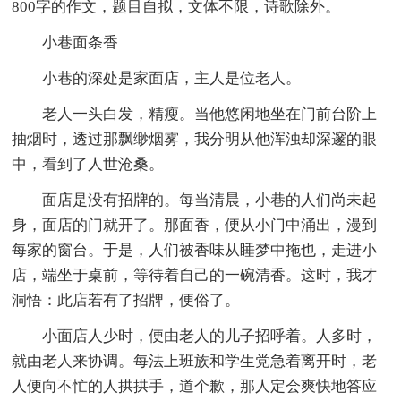
800字的作文，题目自拟，文体不限，诗歌除外。
小巷面条香
小巷的深处是家面店，主人是位老人。
老人一头白发，精瘦。当他悠闲地坐在门前台阶上
抽烟时，透过那飘缈烟雾，我分明从他浑浊却深邃的眼
中，看到了人世沧桑。
面店是没有招牌的。每当清晨，小巷的人们尚未起
身，面店的门就开了。那面香，便从小门中涌出，漫到
每家的窗台。于是，人们被香味从睡梦中拖也，走进小
店，端坐于桌前，等待着自己的一碗清香。这时，我才
洞悟：此店若有了招牌，便俗了。
小面店人少时，便由老人的儿子招呼着。人多时，
就由老人来协调。每法上班族和学生党急着离开时，老
人便向不忙的人拱拱手，道个歉，那人定会爽快地答应