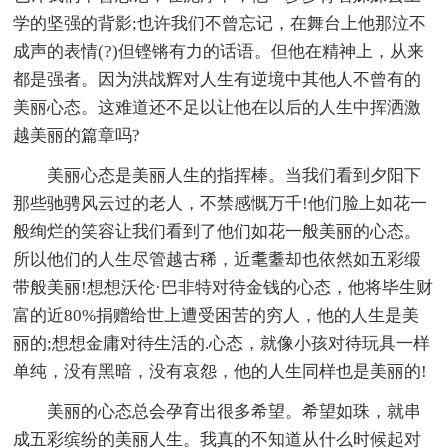
学的坚强的背影;也许我们不曾忘记，在舞台上他那泣不
成声的表情(?)但铿锵有力的话语。但他在精神上，从来
都是强者。因为洪战辉对人生有逆境中其他人不曾有的
美丽心态。这难道还不足以让他在以后的人生中挥洒激
越美丽的篇章吗?
美丽心态是美丽人生的指挥棒。当我们看到夕阳下
那些驰骋风云过的老人，不禁感慨万千!他们脸上如花一
般绚烂的笑容让我们看到了他们如花一般美丽的心态。
所以他们的人生尽管越古稀，近耄耋却也依然如五彩缎
带般美丽!想想沃伦·巴非特对待金钱的心态，他将毕生财
富的近80%捐赠给世上遭受困苦的穷人，他的人生是美
丽的;想想金庸对待生活的.心态，就像小孩对待玩具一样
单纯，没有黑暗，没有哀怨，他的人生同样也是美丽的!
美丽的心态总会孕育出很多希望。希望如珠，就串
成五彩缤纷的美丽人生。我真的不知道从什么时候起对