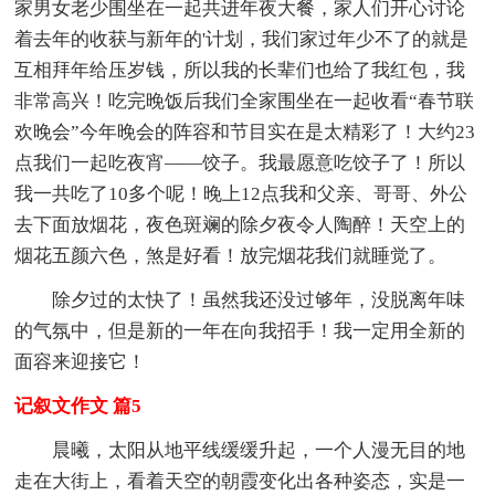
家男女老少围坐在一起共进年夜大餐，家人们开心讨论
着去年的收获与新年的'计划，我们家过年少不了的就是
互相拜年给压岁钱，所以我的长辈们也给了我红包，我
非常高兴！吃完晚饭后我们全家围坐在一起收看“春节联
欢晚会”今年晚会的阵容和节目实在是太精彩了！大约23
点我们一起吃夜宵——饺子。我最愿意吃饺子了！所以
我一共吃了10多个呢！晚上12点我和父亲、哥哥、外公
去下面放烟花，夜色斑斓的除夕夜令人陶醉！天空上的
烟花五颜六色，煞是好看！放完烟花我们就睡觉了。
除夕过的太快了！虽然我还没过够年，没脱离年味
的气氛中，但是新的一年在向我招手！我一定用全新的
面容来迎接它！
记叙文作文 篇5
晨曦，太阳从地平线缓缓升起，一个人漫无目的地
走在大街上，看着天空的朝霞变化出各种姿态，实是一