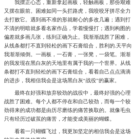
我摆正心态，重新拿起画板，轻触画板，那份艰难
又摆在眼前。困难如同一头拦路虎，我咬咬牙拼尽全力
去打败它。遇到画不准的形就耐心的多改几遍；遇到打
不清的明暗就多看名家作品，学着慢慢打；遇到构图的
偏差就多画几张，练到正确为止。我渐渐战胜了困难，
从线条都打不直到轻松的画下石膏组合，胜利的.天平向
我渐渐倾倒。一画板，一石膏，一张凳，一袋笔。渐渐
的我发现在黑白灰的天地里有属于我的一个世界。从线
条都打不直到轻松的画下石膏组合，看着自己点点滴滴
的进步，我相信我会是这场黑白灰“战役”的赢家。
最终在好强和放弃较劲的战役中，最终好强的心理
战胜了困难。每个人都不停在和自己较劲，而每一个较
劲得来的成功都是由历尽磨练的痛苦换取的。就像毛虫
只有经历过破茧的痛苦，才能变成美丽的蝴蝶。
看着一只蝴蝶飞过，我更加坚定的相信我会是这场