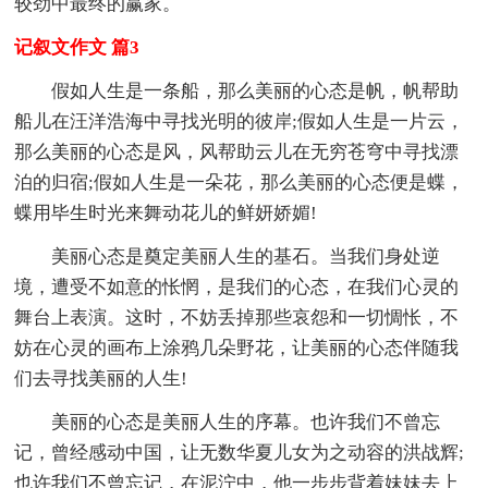
较劲中最终的赢家。
记叙文作文 篇3
假如人生是一条船，那么美丽的心态是帆，帆帮助
船儿在汪洋浩海中寻找光明的彼岸;假如人生是一片云，
那么美丽的心态是风，风帮助云儿在无穷苍穹中寻找漂
泊的归宿;假如人生是一朵花，那么美丽的心态便是蝶，
蝶用毕生时光来舞动花儿的鲜妍娇媚!
美丽心态是奠定美丽人生的基石。当我们身处逆
境，遭受不如意的怅惘，是我们的心态，在我们心灵的
舞台上表演。这时，不妨丢掉那些哀怨和一切惆怅，不
妨在心灵的画布上涂鸦几朵野花，让美丽的心态伴随我
们去寻找美丽的人生!
美丽的心态是美丽人生的序幕。也许我们不曾忘
记，曾经感动中国，让无数华夏儿女为之动容的洪战辉;
也许我们不曾忘记，在泥泞中，他一步步背着妹妹去上