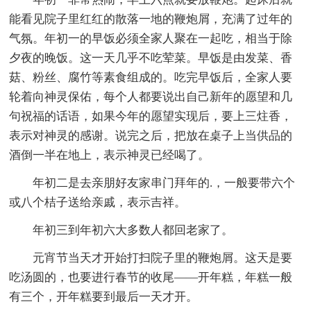
能看见院子里红红的散落一地的鞭炮屑，充满了过年的
气氛。年初一的早饭必须全家人聚在一起吃，相当于除
夕夜的晚饭。这一天几乎不吃荤菜。早饭是由发菜、香
菇、粉丝、腐竹等素食组成的。吃完早饭后，全家人要
轮着向神灵保佑，每个人都要说出自己新年的愿望和几
句祝福的话语，如果今年的愿望实现后，要上三炷香，
表示对神灵的感谢。说完之后，把放在桌子上当供品的
酒倒一半在地上，表示神灵已经喝了。
年初二是去亲朋好友家串门拜年的.，一般要带六个
或八个桔子送给亲戚，表示吉祥。
年初三到年初六大多数人都回老家了。
元宵节当天才开始打扫院子里的鞭炮屑。这天是要
吃汤圆的，也要进行春节的收尾——开年糕，年糕一般
有三个，开年糕要到最后一天才开。