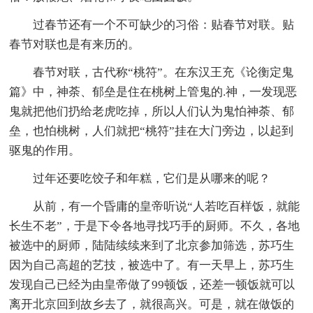
过春节还有一个不可缺少的习俗：贴春节对联。贴
春节对联也是有来历的。
春节对联，古代称“桃符”。在东汉王充《论衡定鬼
篇》中，神荼、郁垒是住在桃树上管鬼的.神，一发现恶
鬼就把他们扔给老虎吃掉，所以人们认为鬼怕神荼、郁
垒，也怕桃树，人们就把“桃符”挂在大门旁边，以起到
驱鬼的作用。
过年还要吃饺子和年糕，它们是从哪来的呢？
从前，有一个昏庸的皇帝听说“人若吃百样饭，就能
长生不老”，于是下令各地寻找巧手的厨师。不久，各地
被选中的厨师，陆陆续续来到了北京参加筛选，苏巧生
因为自己高超的艺技，被选中了。有一天早上，苏巧生
发现自己已经为由皇帝做了99顿饭，还差一顿饭就可以
离开北京回到故乡去了，就很高兴。可是，就在做饭的