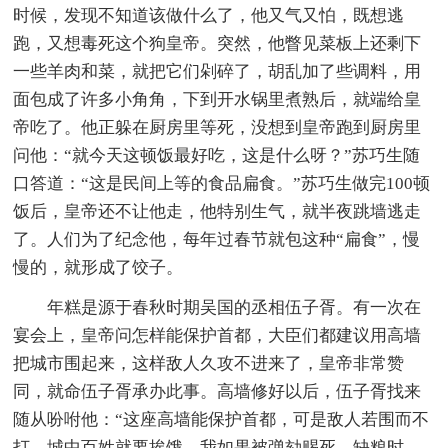
时候，发现不知道该做什么了，他又气又怕，既想逃
跑，又想毒死这个狗皇帝。突然，他瞥见菜板上还剩下
一些羊肉和菜，就把它们剁碎了，胡乱加了些调料，用
面包成了许多小角角，下到开水锅里煮熟后，就端给皇
帝吃了。他正躲在厨房里等死，没想到皇帝跑到厨房里
问他：“就今天这顿饭最好吃，这是什么呀？”苏巧生随
口答道：“这是民间上等的食品扁食。”苏巧生做完100顿
饭后，皇帝还不让他走，他特别生气，就半夜跳墙逃走
了。人们为了纪念他，每年过春节就包这种“扁食”，慢
慢的，就形成了饺子。
年糕是源于春秋时期吴国的丞相伍子胥。有一次在
宴会上，皇帝问怎样能保护首都，大臣们都建议用高墙
把城市围起来，这样敌人久攻不进来了，皇帝非常赞
同，就命伍子胥承办此事。高墙修好以后，伍子胥找来
随从吩咐他：“这座高墙能保护首都，可是敌人若围而不
打，城中百姓就要挨饿，我如果被弹劾赐死，缺粮时，