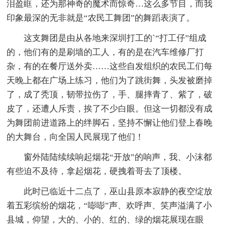
泪盈眶，还为那神奇的魔术而惊奇…这么多节目，而我
印象最深的无非就是“农民工舞团”的舞蹈表演了。
这支舞团是由从各地来深圳打工的`“打工仔”组成
的，他们有的是刷墙的工人，有的是在汽车维修厂打
杂，有的在餐厅送外卖……这些自发组织的农民工们每
天晚上都在广场上练习，他们为了跳街舞，头发被磨掉
了，成了秃顶，韧带拉伤了，手、腿摔青了、紫了，破
皮了，还遭人斥责，挨了不少白眼。但这一切都没有成
为舞团前进道路上的绊脚石，坚持不懈让他们登上春晚
的大舞台，向全国人民展现了他们！
窗外陆陆续续响起烟花“开放”的响声，我、小沫都
有些迫不及待，拿起烟花，硬拽着哥去了顶楼。
此时已临近十二点了，巫山县原本寂静的夜空绽放
着五彩缤纷的烟花，“嘭嘭”声、欢呼声、笑声溢满了小
县城，仰望，大的、小的、红的、绿的烟花展现在眼