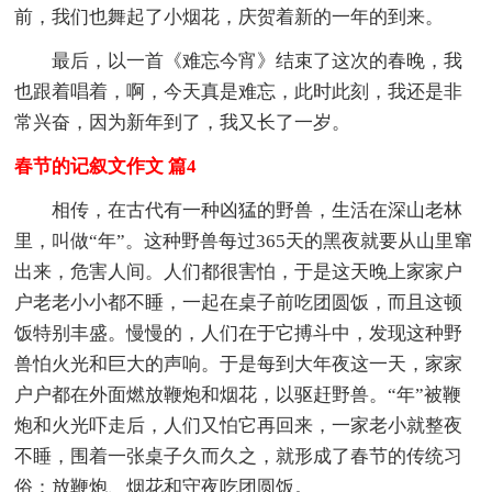
前，我们也舞起了小烟花，庆贺着新的一年的到来。
最后，以一首《难忘今宵》结束了这次的春晚，我
也跟着唱着，啊，今天真是难忘，此时此刻，我还是非
常兴奋，因为新年到了，我又长了一岁。
春节的记叙文作文 篇4
相传，在古代有一种凶猛的野兽，生活在深山老林
里，叫做“年”。这种野兽每过365天的黑夜就要从山里窜
出来，危害人间。人们都很害怕，于是这天晚上家家户
户老老小小都不睡，一起在桌子前吃团圆饭，而且这顿
饭特别丰盛。慢慢的，人们在于它搏斗中，发现这种野
兽怕火光和巨大的声响。于是每到大年夜这一天，家家
户户都在外面燃放鞭炮和烟花，以驱赶野兽。“年”被鞭
炮和火光吓走后，人们又怕它再回来，一家老小就整夜
不睡，围着一张桌子久而久之，就形成了春节的传统习
俗：放鞭炮、烟花和守夜吃团圆饭。