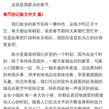
这就是我家乡的春节。
春节的记叙文作文 篇2
我们故乡的春节别有一番特色，从除夕到正月十
五，每天都会有精彩。虽然春节期间大家都忙里忙外，
但是如果把忙碌和欢乐相比，我想应该是欢乐占的比例
更多吧。
除夕是最值得我们庆贺的一个时刻。因为在这个时
刻，除了有特殊原因外，一般大家都会回到家里，与家
人们团聚在一起，吃上一顿丰盛的年夜饭，说说离别时
的奇闻乐事，津津有味地品偿美味佳肴，享受着团圆的
乐趣。吃完年夜饭，我们可以到室外去观看四处美丽的
烟花在夜空中缤纷绽放，聆听四处每一声喜庆的祝福。
走在小镇的.每一条大街小巷，你都会真切地感受到那激
动人心的时刻。随着人们生活水平的不断改善和科技力
量的提高，五花八门、千姿百态的烟花不断涌现，我们