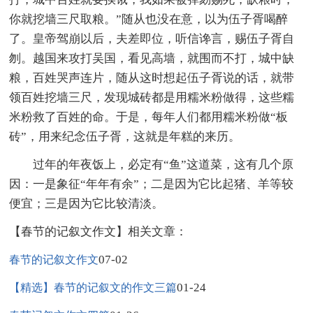
你就挖墙三尺取粮。”随从也没在意，以为伍子胥喝醉
了。皇帝驾崩以后，夫差即位，听信谗言，赐伍子胥自
刎。越国来攻打吴国，看见高墙，就围而不打，城中缺
粮，百姓哭声连片，随从这时想起伍子胥说的话，就带
领百姓挖墙三尺，发现城砖都是用糯米粉做得，这些糯
米粉救了百姓的命。于是，每年人们都用糯米粉做“板
砖”，用来纪念伍子胥，这就是年糕的来历。
过年的年夜饭上，必定有“鱼”这道菜，这有几个原
因：一是象征“年年有余”；二是因为它比起猪、羊等较
便宜；三是因为它比较清淡。
【春节的记叙文作文】相关文章：
07-02
春节的记叙文作文
01-24
【精选】春节的记叙文的作文三篇