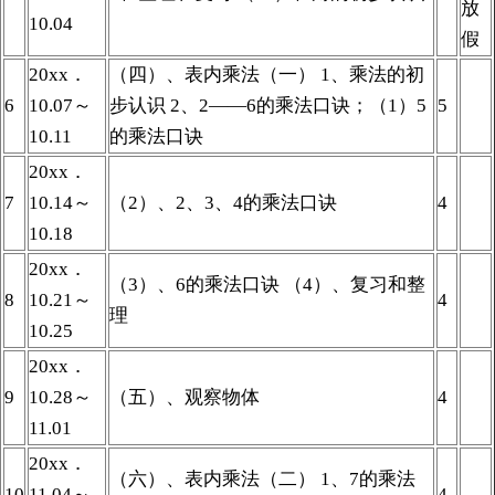
放
10.04
假
20xx．
（四）、表内乘法（一） 1、乘法的初
6
10.07～
步认识 2、2——6的乘法口诀；（1）5
5
10.11
的乘法口诀
20xx．
7
10.14～
（2）、2、3、4的乘法口诀
4
10.18
20xx．
（3）、6的乘法口诀 （4）、复习和整
8
10.21～
4
理
10.25
20xx．
9
10.28～
（五）、观察物体
4
11.01
20xx．
（六）、表内乘法（二） 1、7的乘法
10
11.04～
4