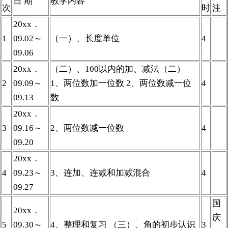
日 期
教学内容
次
时
注
20xx．
1
09.02～
（一）、长度单位
4
09.06
20xx．
（二）、100以内的加、减法（二）
2
09.09～
1、两位数加一位数 2、两位数减一位
4
09.13
数
20xx．
3
09.16～
2、两位数减一位数
4
09.20
20xx．
4
09.23～
3、连加、连减和加减混合
4
09.27
国
20xx．
庆
5
09.30～
4、整理和复习 （三）、角的初步认识
3