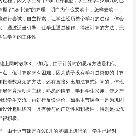
程，因为学生有了9加几的铺垫，学生在学习8加几时已
掌握了“凑十法”的算理，明白为什么要凑十，怎样去凑十，
胆地进行尝试，自主探索，让学生经历整个学习的过程，体会
发，通过适当引导，让学生通过操作，得出计算的方法，无
学生学习的主体性。
础上同时教学8、7加几，由于计算时的思考方法是相似
一点，但计算起来有困难，因为孩子没有学习过类似的计算
和接着数麻烦的方法，还有直接列出加法算式计算的，体现
开展体育活动为主线，熟悉的情节，唤起学生兴趣，使之产
组织学生交流，再进行反馈评价。如果本节课单一是为巩固
而设计趣味练习，具有参与的广泛性和积极性，特别是找汽
都很积极。
。由于这节课是在9加几的基础上进行的，学生已经对