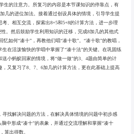
了学生的注意力。所复习的内容是本节课知识的停靠点，有
6加几的进位加法。接着通过创设具体的情境，引导学生提
考、相互交流，探索出8+5和5+8的计算方法，进一步理
简便性。然后鼓励学生利用知识的迁移，完成8加几的其他式
回忆如何“凑十”，再教他们唱“凑十歌”。“凑十歌”的教唱，
学生在活泼愉快的学唱中掌握了“凑十法”的关键。在巩固练
送小蚂蚁回家的情境，将“做一做”的3、4题由简单的计
，又复习了8、7、6加几的计算方法，更在此基础上提高
寻找解决问题的方法，在解决具体情境的问题中初步感
头脑中形成“凑十”的表象，并通过交流理解和掌握“凑十
法，算出得数。