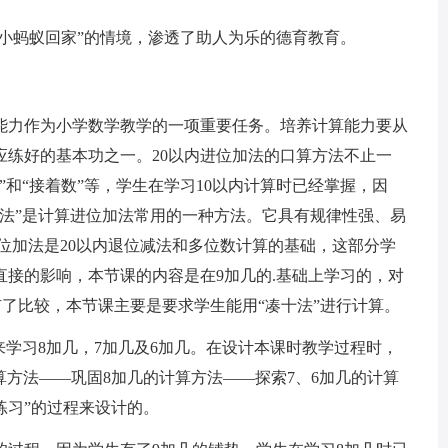
小蚂蚁回家”的情境，渗透了助人为乐的德育教育。
力作为小学数学教学的一项重要任务。培养计算能力要从
应练好的基本功之一。20以内进位加法的口算方法不止一
”和“接着数”等，学生在学习10以内计算时已经掌握，因
十法”是计算进位加法常用的一种方法。它具有规律性强、易
进位加法是20以内退位减法和多位数计算的基础，这部分学
接的影响，本节课的内容是在9加几的.基础上学习的，对
经有了比较，本节课主要是要求学生能用“凑十法”进行计算。
学习8加几，7加几及6加几。在设计本课时教学过程时，
算方法——巩固8加几的计算方法——探索7、6加几的计算
练习”的过程来设计的。