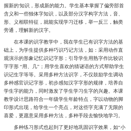
握新的'知识，形成新的能力。学生基本掌握了偏旁部首
含义和一些独体字知识，以及部分汉字构字方法，音、
形、义相联特征，就能实现学习迁移，举一反三，触类
旁通，理解新的汉字。
在本课的识字教学中，我在学生已有识字方法的基
础上，为学生提供多种巧识巧记方法，如：采用动作直
观演示的形象记忆识记字形；引导学生用熟字作比较识
字字形 “用、几”；用学生喜欢的猜谜语的方式帮助学生
识记生字等等。采用多种方法识字，不仅鼓励学生调动
多种感官识记字形，初步感知汉字字形的规律，培养自
学生字的能力，同时激发了学生学习生字的兴趣。本课
教学设计思路符合一年级学生年龄特点，字以动物的脚
印形式出现，给学生一个亮点，对这些字充满了无限的
喜爱，更愿意采用多种方法，多种手段去愉快地学习。
多种练习形式也起到了更好地巩固识字效果，如“小