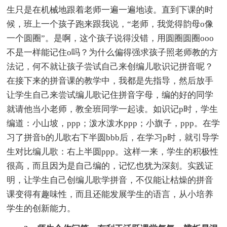
生只是在机械地跟着老师一遍一遍地读。直到下课的时
候，班上一个孩子跑来跟我说，“老师，我觉得韵母o像
一个圆圈”。是啊，这个孩子说得没错，用圆圈圆圈ooo
不是一样能记住o吗？为什么偏得强求孩子照老师教的方
法记，何不就让孩子尝试自己来创编儿歌识记拼音呢？
在接下来的拼音课的教学中，我都是先指导，然后放手
让学生自己来尝试编儿歌记住拼音字母，编的好的同学
就请他当小老师，教全班同学一起读。如识记p时，学生
编道：小山坡，ppp；泼水泼水ppp；小旗子，ppp。在学
习了拼音b的儿歌右下半圆bbb后，在学习p时，就引导学
生对比编儿歌：右上半圆ppp。这样一来，学生的积极性
很高，而且因为是自己编的，记忆也犹为深刻。实践证
明，让学生自己创编儿歌学拼音，不仅能让枯燥的拼音
课变得有趣味性，而且还能发展学生的语言，从小培养
学生的创新能力。