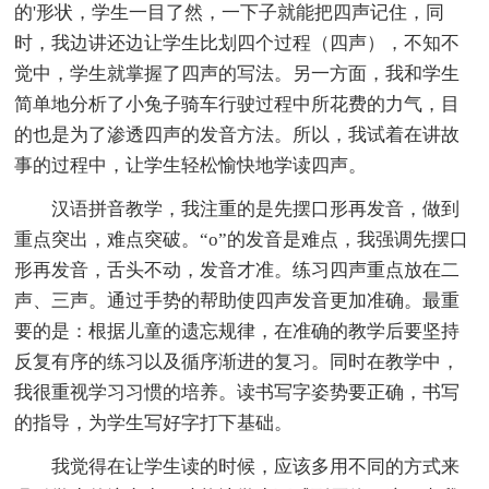
的'形状，学生一目了然，一下子就能把四声记住，同
时，我边讲还边让学生比划四个过程（四声），不知不
觉中，学生就掌握了四声的写法。另一方面，我和学生
简单地分析了小兔子骑车行驶过程中所花费的力气，目
的也是为了渗透四声的发音方法。所以，我试着在讲故
事的过程中，让学生轻松愉快地学读四声。
汉语拼音教学，我注重的是先摆口形再发音，做到
重点突出，难点突破。“o”的发音是难点，我强调先摆口
形再发音，舌头不动，发音才准。练习四声重点放在二
声、三声。通过手势的帮助使四声发音更加准确。最重
要的是：根据儿童的遗忘规律，在准确的教学后要坚持
反复有序的练习以及循序渐进的复习。同时在教学中，
我很重视学习习惯的培养。读书写字姿势要正确，书写
的指导，为学生写好字打下基础。
我觉得在让学生读的时候，应该多用不同的方式来