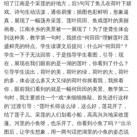
绍了江南是个采莲的好地方，后5句写了鱼儿在荷叶下嬉
戏。诗句生动活泼，通俗易懂；插图色彩鲜明，形象逼
真，展现了一幅荡舟采莲、莲叶田田、鱼戏莲叶的美丽
画卷。江南水乡的美景被一一展现了！为了使聋生体会
到这种美，教学第一句时，我抓住“何田田”理解莲叶茂
盛鲜亮的特点。学生读课文后提问：什么叫“何田田”？
学生一下子无法回答，于是指导学生看图，引导：现
在，展现在我们眼前的是一湖的莲叶，你看到了什么？
引导学生说出，荷叶的美，荷叶的绿，荷叶的大，荷叶
的多，体会这么多又大又绿的荷叶你挨着我，我挨着
你，眼前我们看到的就是一幅何田田的美景。教学第二
句时，我主要抓住一个“戏”来细细推敲。首先进行这样
的`过渡引导：“莲叶长得这么绿，这么好，莲花开了，
结了莲子儿。采莲的人们划着小船，高高兴兴地采收莲
蓬。河里的小鱼呀，也乐开了。你看到小鱼了吗？”出示
图后，让学生想象，用一两句话把湖里的小鱼的姿态说