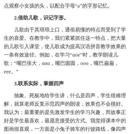
点观察小女孩的头，以配合字母“a”的字形记忆。
2.借助儿歌，识记字形。
儿歌由于其琅琅上口，通俗易懂的特点而受到了学
生的喜爱。在教学中，我们紧紧抓住这一特点，把大量
的儿歌引入课堂，使儿歌成为提高汉语拼音教学效果的
一条有效途径。例如，在学习“ɑoe”时，教学朗读儿
歌：“嘴巴张大，ɑɑɑ，嘴巴圆圆，ooo，嘴巴扁扁，
eee。”
3.联系实际，掌握四声
抽象、死板地给学生讲，什么是四声，学生很难理
解，就算老师反复示范四声的朗读，效果也不会很好。
我认为；最重要的是先激发学生的学习兴趣，而故事正
好是学生最喜欢，最愿意接受的方式。我觉得课本中的
图画很直观，一方面是小兔子骑车的行驶路线，像四声