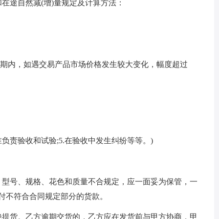
在途自然减(增)量规定及计算方法：
同期内，如遇交易产品市场价格发生较大变化，幅度超过
由谁负责验收和试验;5.在验收中发生纠纷等等。)
型号、规格、花色和质量不合规定，应一面妥为保管，一
拒付不符合合同规定部分的货款。
提货。乙方逾期交货的，乙方应在发货前与甲方协商，甲