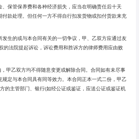
、保管保养费和各种经济损失，应当在明确责任后十天
期付款处理。但任何一方不得自行扣发货物或扣付货款来充
发生的或与本合同有关的一切争议，甲、乙双方应通过友
辖权的法院提起诉讼，诉讼费用和胜诉方的律师费用应由败
内，甲乙双方均不得随意变更或解除合同。合同如有未尽事
充规定与本合同具有同等效力。本合同正本一式二份，甲乙
双方的主管部门、银行(如经公证或鉴证，应送公证或鉴证机