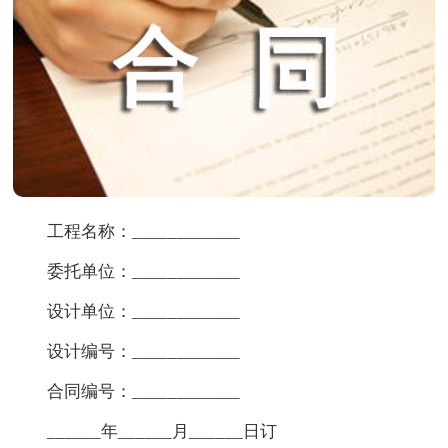
工程名称：____________
委托单位：____________
设计单位：____________
设计编号：____________
合同编号：____________
______年______月______日订