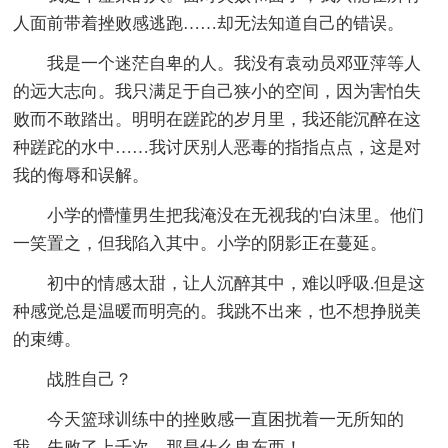
人面前带着挫败感逃跑……却无法知道自己的错误。
我是一个迷茫自卑的人。我没有袁动员邓亚萍等人
的远大志向。我只满足于自己狭小的空间，因为害怕失
败而不敢踏出。明明在蹉跎的岁月里，我还能沉醉在这
种蹉跎的水中……我讨厌别人恶毒的指指点点，这是对
我的侮辱和误解。
小学的懵懂男生把我淹没在无视我的'白沫里。他们
一笑置之，但我陷入其中。小学的阴影正在蔓延。
初中的情感太甜，让人沉醉其中，难以呼吸.但是这
种感觉总是温暖而明亮的。我跳不出来，也不想挣脱美
的束缚。
战胜自己？
今天篮球训练中的挫败感一直困扰着一无所知的
我。失败了上千次。那是什么鬼东西！