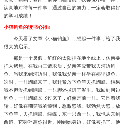
认真地对待每一件事，通过自己的努力，一定会取得好
的学习成绩！
小猫钓鱼的读书心得8
今天看了文章《小猫钓鱼》，想起一件事，给了我
很大的启示。
那是一个暑假，鲜红的太阳挂在地平线上，仿佛要
把人烤焦。在我再三请求后，父亲答应带我去河边钓
鱼。当我来到河边时，我像我父亲一样坐在那里抓鱼。
这时，一只蝴蝶来了，我赶紧放下鱼竿去抓蝴蝶。结果
我不但没抓到蝴蝶，一只脚还掉进了泥里。我回到河边
钓鱼，一只蝴蝶又飞过来了，好像是前一只。它围着我
转，好像在嘲笑我的狼狈，想激怒我。我勃然大怒，放
下鱼竿，去抓蝴蝶。蝴蝶，东一只西一只，我也从东到
西追。它碰巧离你很近。刚到她身边，好像被掐了。他