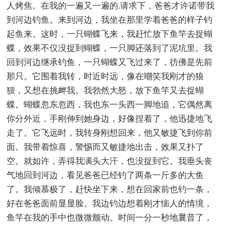
人烤焦。在我的一遍又一遍的.请求下，爸爸才许诺带我
到河边钓鱼。来到河边，我坐在那里学着爸爸的样子钓
起鱼来。这时，一只蝴蝶飞来，我赶忙放下鱼竿去捉蝴
蝶，效果不仅没捉到蝴蝶，一只脚还落到了泥坑里。我
回到河边继承钓鱼，一只蝴蝶又飞过来了，彷佛是先前
那只。它围着我转，时近时远，像在嘲笑我刚才的狼
狈，又想在挑衅我。我勃然大怒，放下鱼竿又去捉蝴
蝶。蝴蝶忽东忽西，我也东一头西一脚地追，它偶然离
你分外近，手刚伸到她身边，好像捏着了，他迅捷地飞
走了。它飞远时，我转身刚想回来，他又敏捷飞到你前
面。我带着惊喜，警惕而又敏捷地出击，效果又扑了
空。就如许，弄得我满头大汗，也没捉到它。我垂头丧
气地回到河边，看见爸爸已经钓了两条一斤多的大鱼
了。我倾慕极了，赶快坐下来，想在回家前也钓一条，
好在爸爸面前显显脸。我边钓边想着刚才恼人的情境，
鱼竿在我的手中也微微颤动。时间一分一秒地曩昔了，