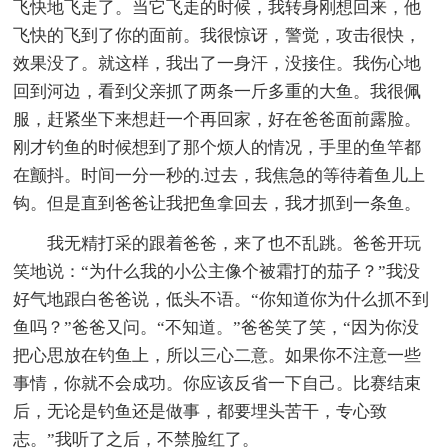
飞快地飞走了。当它飞走的时候，我转身刚想回来，他
飞快的飞到了你的面前。我很惊讶，警觉，攻击很快，
效果没了。就这样，我出了一身汗，没接住。我伤心地
回到河边，看到父亲抓了两条一斤多重的大鱼。我很佩
服，赶紧坐下来想赶一个再回家，好在爸爸面前露脸。
刚才钓鱼的时候想到了那个烦人的情况，手里的鱼竿都
在颤抖。时间一分一秒的.过去，我焦急的等待着鱼儿上
钩。但是直到爸爸让我把鱼拿回去，我才抓到一条鱼。
我无精打采的跟着爸爸，来了也不乱跳。爸爸开玩
笑地说：“为什么我的小公主像个被霜打的茄子？”我没
好气地跟白爸爸说，低头不语。“你知道你为什么抓不到
鱼吗？”爸爸又问。“不知道。”爸爸笑了笑，“因为你没
把心思放在钓鱼上，所以三心二意。如果你不注意一些
事情，你就不会成功。你应该反省一下自己。比赛结束
后，无论是钓鱼还是做事，都要埋头苦干，专心致
志。”我听了之后，不禁脸红了。