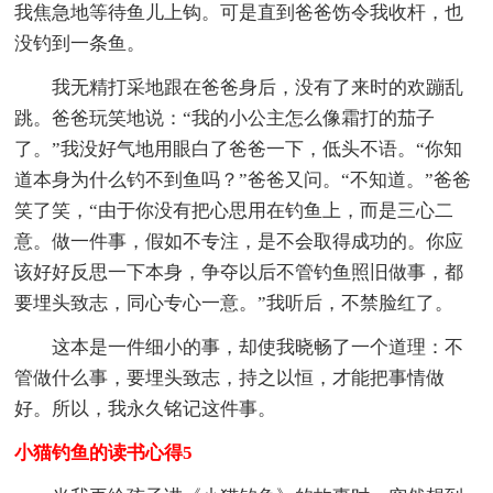
我焦急地等待鱼儿上钩。可是直到爸爸饬令我收杆，也
没钓到一条鱼。
我无精打采地跟在爸爸身后，没有了来时的欢蹦乱
跳。爸爸玩笑地说：“我的小公主怎么像霜打的茄子
了。”我没好气地用眼白了爸爸一下，低头不语。“你知
道本身为什么钓不到鱼吗？”爸爸又问。“不知道。”爸爸
笑了笑，“由于你没有把心思用在钓鱼上，而是三心二
意。做一件事，假如不专注，是不会取得成功的。你应
该好好反思一下本身，争夺以后不管钓鱼照旧做事，都
要埋头致志，同心专心一意。”我听后，不禁脸红了。
这本是一件细小的事，却使我晓畅了一个道理：不
管做什么事，要埋头致志，持之以恒，才能把事情做
好。所以，我永久铭记这件事。
小猫钓鱼的读书心得5