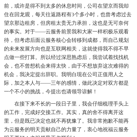
前，或许是得不到太多的休息时间，公司在望京而我却
住在回龙观，每天往返路程有3个多小时，也曾考虑过去
望京那边租房，但房租太贵无力承担，这也是无可奈何
的事实。对于——云服务前景我和大家一样积极乐观看
待，但考虑后面云服务核心会转移到成都，而自己规划
的未来发展方向也是互联网相关，这就使得我不得不早
点做一些打算。所以经过深思熟虑后，我尝试着找找机
会，也不曾想机会来得太快，由于不想放弃这次难得的
机会，我决定提出辞职。我明白现在公司正值用人之
际，加之本人与——三年的感情，做此决定对双方都是
一个不小的挑战，今提出也请领导谅解！
在接下来不长的一段日子里，我会仔细梳理手头上
的工作，完成好交接工作。其实，真的舍不得离开这
里，但是既已决定也就不再犹豫了。我非常抱歉不能再
为云服务的明天贡献自己的力量了，衷心地祝福云服务