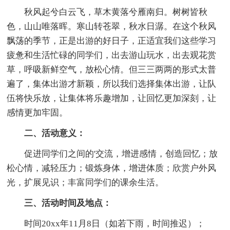
秋风起兮白云飞，草木黄落兮雁南归。树树皆秋
色，山山唯落晖。寒山转苍翠，秋水日潺。在这个秋风
飘荡的季节，正是出游的好日子，正适宜我们这些学习
疲惫和生活忙碌的同学们，出去游山玩水，出去观花赏
草，呼吸新鲜空气，放松心情。但三三两两的形式太普
遍了，集体出游才新颖，所以我们选择集体出游，让队
伍将快乐放，让集体将乐趣增加，让回忆更加深刻，让
感情更加牢固。
二、活动意义：
促进同学们之间的'交流，增进感情，创造回忆；放
松心情，减轻压力；锻炼身体，增进体质；欣赏户外风
光，扩展见识；丰富同学们的课余生活。
三、活动时间及地点：
时间20xx年11月8日（如若下雨，时间推迟）；