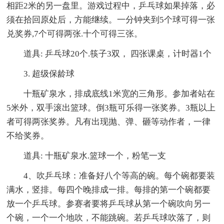
相距2米的另一盘里。游戏过程中，乒乓球如果掉落，必
须在拾回原处后，方能继续。一分钟夹到5个球可得一张
兑奖券,7个可得两张.十个可得三张。
道具: 乒乓球20个.筷子3双， 四张课桌，计时器1个
3. 超级保龄球
十瓶矿泉水，排成底线1米宽的三角形。参加者站在
5米外，双手滚出篮球。倒3瓶可乐得一张奖券。3瓶以上
者可得两张奖券。凡有出现抛、弹、砸等动作者，一律
不给奖券。
道具: 十瓶矿泉水.篮球一个，粉笔一支
4、吹乒乓球：准备好八个等高的碗。每个碗都要装
满水，竖排。每四个晚排成一排。每排的第一个碗都要
放一个乒乓球。参赛者要将乒乓球从第一个碗吹向另一
个碗，一个一个地吹，不能跳碗。若乒乓球吹落了，则