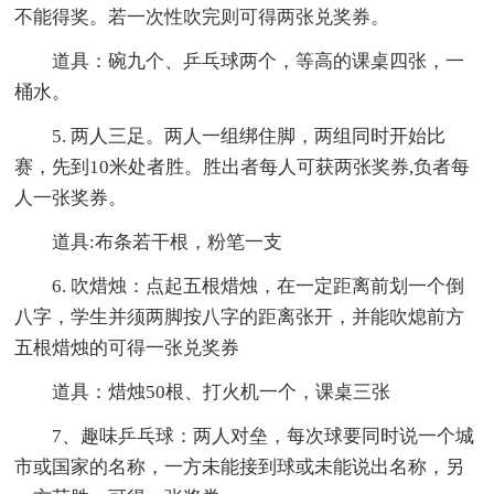
不能得奖。若一次性吹完则可得两张兑奖券。
道具：碗九个、乒乓球两个，等高的课桌四张，一
桶水。
5. 两人三足。两人一组绑住脚，两组同时开始比
赛，先到10米处者胜。胜出者每人可获两张奖券,负者每
人一张奖券。
道具:布条若干根，粉笔一支
6. 吹焟烛：点起五根焟烛，在一定距离前划一个倒
八字，学生并须两脚按八字的距离张开，并能吹熄前方
五根焟烛的可得一张兑奖券
道具：焟烛50根、打火机一个，课桌三张
7、趣味乒乓球：两人对垒，每次球要同时说一个城
市或国家的名称，一方未能接到球或未能说出名称，另