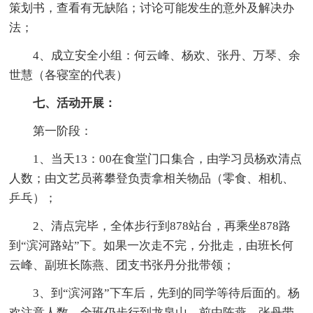
策划书，查看有无缺陷；讨论可能发生的意外及解决办
法；
4、成立安全小组：何云峰、杨欢、张丹、万琴、余
世慧（各寝室的代表）
七、活动开展：
第一阶段：
1、当天13：00在食堂门口集合，由学习员杨欢清点
人数；由文艺员蒋攀登负责拿相关物品（零食、相机、
乒乓）；
2、清点完毕，全体步行到878站台，再乘坐878路
到“滨河路站”下。如果一次走不完，分批走，由班长何
云峰、副班长陈燕、团支书张丹分批带领；
3、到“滨河路”下车后，先到的同学等待后面的。杨
欢注意人数，全班仍步行到龙泉山，前由陈燕、张丹带