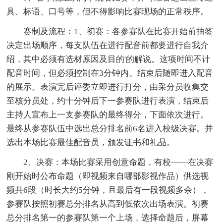
具、标语、口号等，但不得影响比赛现场的正常秩序。
赛制及流程：1、初赛：各参赛队在比赛开始前抽签
决定出场顺序，每支队伍在进行配音前都要进行自我介
绍，其中必须有选材原因及目的'的解说。这项时间不计
配音时间，但必须控制在3分钟内。结束后随即进入配音
的展示。表演完后评委立即进行打分，由采分员收集交
至核分员处，约十分钟后下一参赛队进行表演，结束后
主持人宣布上一支参赛队的最终得分，下面依次进行。
最终从参赛队伍中选出总分排名前6名进入校级决赛。并
选出本场比赛最佳配音员，颁发证书和礼品。
2、决赛：本场比赛采用创意命题，有校——在决赛
刚开始时公布命题（即视频来自哪部影视作品）供选视
频共6段（时长大约5分钟，且最后有一段视频多余），
参赛队按照初赛总分排名从高到低依次出场表演。初赛
总分排名第一的参赛队第一个上场，选择命题后，屏幕